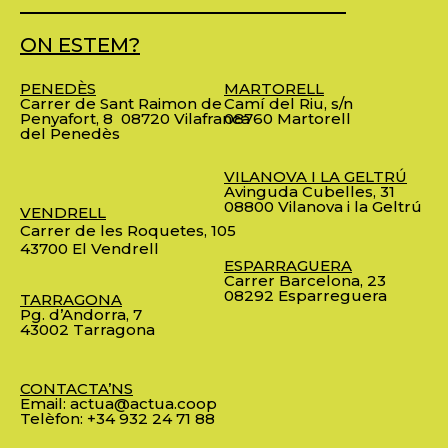
ON ESTEM?
PENEDÈS
MARTORELL
Carrer de Sant Raimon de
Camí del Riu, s/n
Penyafort, 8
08720 Vilafranca
08760 Martorell
del Penedès
VILANOVA I LA GELTRÚ
Avinguda Cubelles, 31
08800 Vilanova i la Geltrú
VENDRELL
Carrer de les Roquetes, 105
43700 El Vendrell
ESPARRAGUERA
Carrer Barcelona, 23
08292 Esparreguera
TARRAGONA
Pg. d’Andorra, 7
43002 Tarragona
CONTACTA’NS
Email:
actua@actua.coop
Telèfon:
+34 932 24 71 88