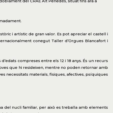
oblament del CRAE Alt Penedès, situat fins ara a
ximadament.
c i artístic de gran valor. Es pot apreciar el castell i
’internacionalment conegut Taller d’Orgues Blancafort i
s d’edats compreses entre els 12 i 18 anys. És un recurs
i joves que hi resideixen, mentre no poden retornar amb
eves necessitats materials, físiques, afectives, psíquiques
ma del nucli familiar, per això es treballa amb elements