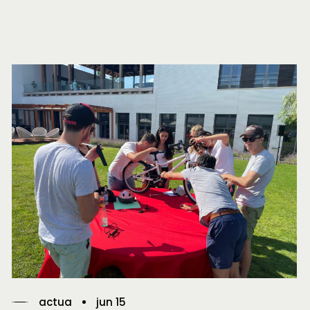
actua
jun 15