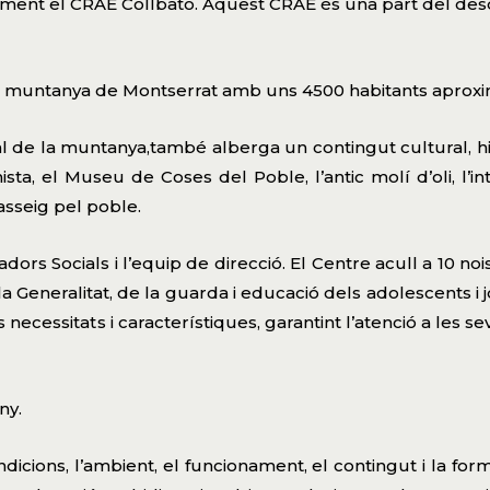
ament el CRAE Collbató. Aquest CRAE és una part del desd
 la muntanya de Montserrat amb uns 4500 habitants apro
 la muntanya,també alberga un contingut cultural, històri
nista, el Museu de Coses del Poble, l’antic molí d’oli, l
asseig pel poble.
s Socials i l’equip de direcció. El Centre acull a 10 noi
la Generalitat, de la guarda i educació dels adolescents 
 necessitats i característiques, garantint l’atenció a les s
ny.
ndicions, l’ambient, el funcionament, el contingut i la for