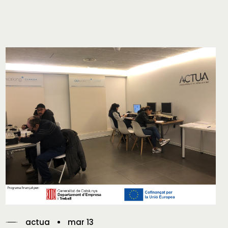
actua
mar 13