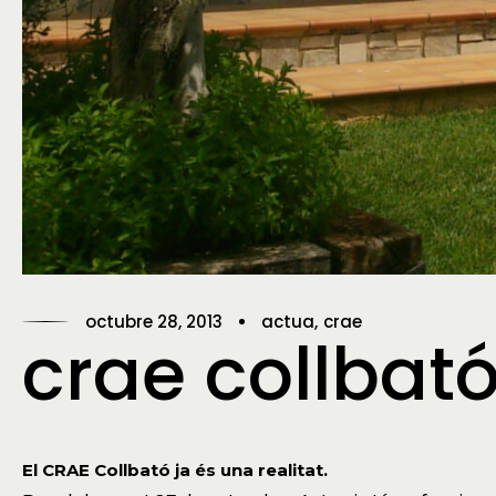
octubre 28, 2013
actua
crae
crae collbat
El CRAE Collbató ja és una realitat.