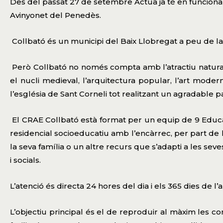
Des del passat 27 de setembre Actua ja té en funcion
Avinyonet del Penedès.
Collbató és un municipi del Baix Llobregat a peu de
Però Collbató no només compta amb l’atractiu natural de
el nucli medieval, l’arquitectura popular, l’art moder
l’església de Sant Corneli tot realitzant un agradable p
El CRAE Collbató està format per un equip de 9 Educador
residencial socioeducatiu amb l’encàrrec, per part de 
la seva família o un altre recurs que s’adapti a les seves
i socials.
L’atenció és directa 24 hores del dia i els 365 dies de l’a
L’objectiu principal és el de reproduir al màxim les co