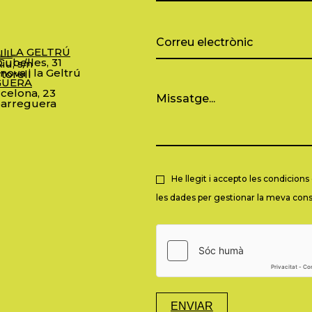
 I LA GELTRÚ
LL
ubelles, 31
iu, s/n
nova i la Geltrú
torell
GUERA
celona, 23
arreguera
He llegit i accepto les condicion
les dades per gestionar la meva consu
ENVIAR