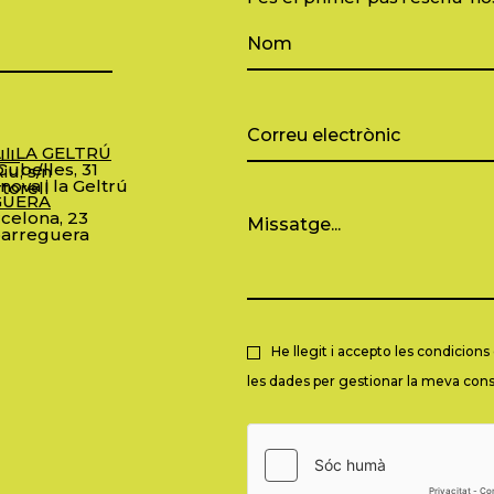
 I LA GELTRÚ
LL
ubelles, 31
iu, s/n
nova i la Geltrú
torell
GUERA
celona, 23
arreguera
He llegit i accepto les condicion
les dades per gestionar la meva consu