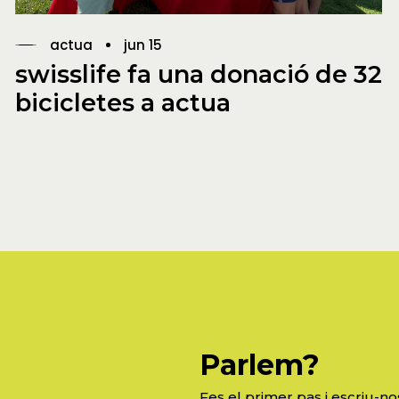
actua
jun 15
swisslife fa una donació de 32
bicicletes a actua
Parlem?
Fes el primer pas i escriu-no