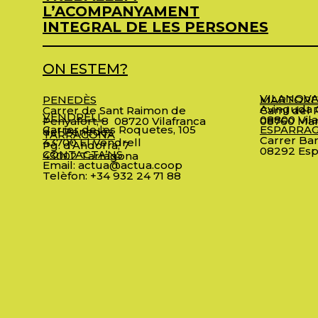
L’ACOMPANYAMENT
INTEGRAL DE LES PERSONES
ON ESTEM?
VILANOVA
PENEDÈS
MARTORE
Avinguda C
Carrer de Sant Raimon de
Camí del R
VENDRELL
08800 Vila
Penyafort, 8
08720 Vilafranca
08760 Mar
Carrer de les Roquetes, 105
ESPARRA
del Penedès
TARRAGONA
Carrer Bar
43700 El Vendrell
Pg. d’Andorra, 7
08292 Esp
CONTACTA’NS
43002 Tarragona
Email:
actua@actua.coop
Telèfon:
+34 932 24 71 88