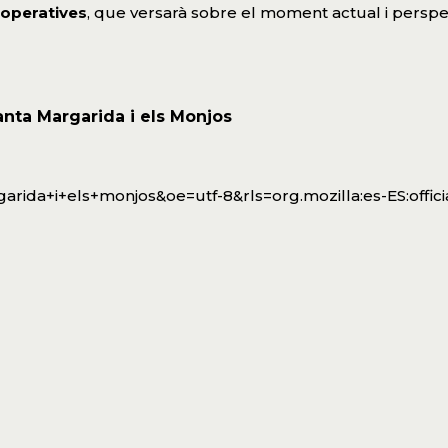
ooperatives
, que versarà sobre el moment actual i perspe
anta Margarida i els Monjos
arida+i+els+monjos&oe=utf-8&rls=org.mozilla:es-ES:offic