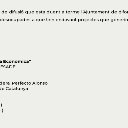
sca de difusió que esta duent a terme l’Ajuntament de di
desocupades a que tirin endavant projectes que generin 
ia Econòmica”
a ESADE.
dera: Perfecto Alonso
 de Catalunya
 )
 )