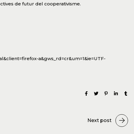
ctives de futur del cooperativisme.
ial&client=firefox-a&gws_rd=cr&um=1&ie=UTF-
Next post