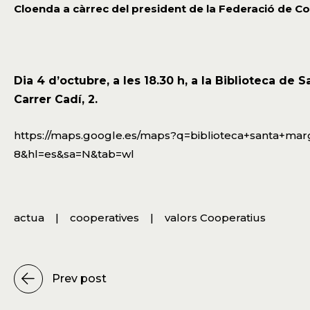
Cloenda a càrrec del president de la Federació de C
Dia 4 d’octubre, a les 18.30 h, a la
Biblioteca de S
Carrer Cadí, 2.
https://maps.google.es/maps?q=biblioteca+santa+marg
8&hl=es&sa=N&tab=wl
actua
cooperatives
valors Cooperatius
Prev post