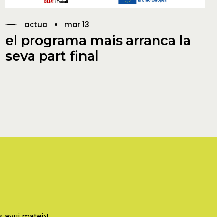
actua
mar 13
el programa mais arranca la
seva part final
s avui mateix!