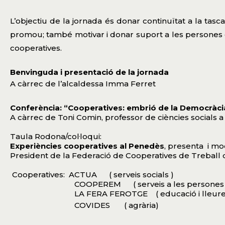
L’objectiu de la jornada és donar continuïtat a la ta
promou; també motivar i donar suport a les persones 
cooperatives.
Benvinguda i presentació de la jornada
A càrrec de l’alcaldessa Imma Ferret
Conferència: “Cooperatives: embrió de la Democràc
A càrrec de Toni Comin, professor de ciències socials 
Taula Rodona/col·loqui:
Experiències cooperatives al Penedès
, presenta
i mo
President de la Federació de Cooperatives de Treball
Cooperatives:
ACTUA
( serveis socials )
COOPEREM
( serveis a les persones
LA FERA FEROTGE
( educació i lleure
COVIDES
( agrària)