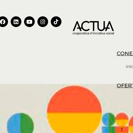
CONE
inic
OFER