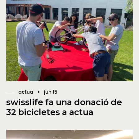
actua
jun 15
swisslife fa una donació de
32 bicicletes a actua