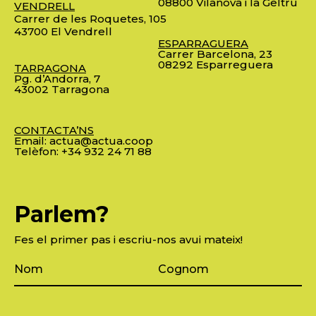
08800 Vilanova i la Geltrú
VENDRELL
Carrer de les Roquetes, 105
43700 El Vendrell
ESPARRAGUERA
Carrer Barcelona, 23
08292 Esparreguera
TARRAGONA
Pg. d’Andorra, 7
43002 Tarragona
CONTACTA’NS
Email:
actua@actua.coop
Telèfon:
+34 932 24 71 88
Parlem?
Fes el primer pas i escriu-nos avui mateix!