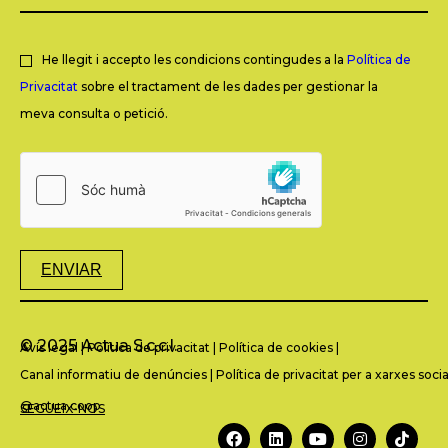
He llegit i accepto les condicions contingudes a la
Política de
Privacitat
sobre el tractament de les dades per gestionar la
meva consulta o petició.
ENVIAR
© 2025 Actua S.c.c.l.
Avís legal
|
Política de privacitat
|
Política de cookies
|
Canal informatiu de denúncies
|
Política de privacitat per a xarxes socia
@actua.coop
SEGUEIX-NOS