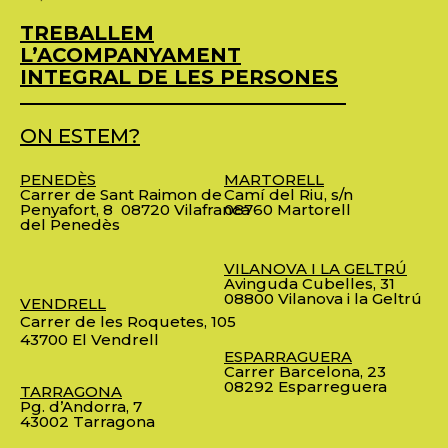
TREBALLEM
L’ACOMPANYAMENT
INTEGRAL DE LES PERSONES
ON ESTEM?
PENEDÈS
MARTORELL
Carrer de Sant Raimon de
Camí del Riu, s/n
Penyafort, 8
08720 Vilafranca
08760 Martorell
del Penedès
VILANOVA I LA GELTRÚ
Avinguda Cubelles, 31
08800 Vilanova i la Geltrú
VENDRELL
Carrer de les Roquetes, 105
43700 El Vendrell
ESPARRAGUERA
Carrer Barcelona, 23
08292 Esparreguera
TARRAGONA
Pg. d’Andorra, 7
43002 Tarragona