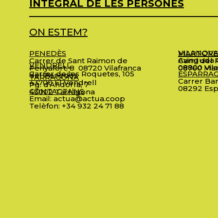
INTEGRAL DE LES PERSONES
ON ESTEM?
VILANOVA
PENEDÈS
MARTORE
Avinguda C
Carrer de Sant Raimon de
Camí del R
VENDRELL
08800 Vila
Penyafort, 8
08720 Vilafranca
08760 Mar
Carrer de les Roquetes, 105
ESPARRA
del Penedès
TARRAGONA
Carrer Bar
43700 El Vendrell
Pg. d’Andorra, 7
08292 Esp
CONTACTA’NS
43002 Tarragona
Email:
actua@actua.coop
Telèfon:
+34 932 24 71 88