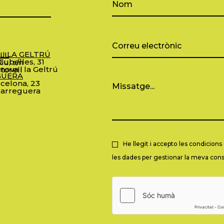
 I LA GELTRÚ
LL
ubelles, 31
iu, s/n
nova i la Geltrú
torell
GUERA
celona, 23
arreguera
He llegit i accepto les condicion
les dades per gestionar la meva consu