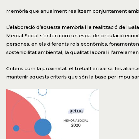
Memòria que anualment realitzem conjuntament amb l
L’elaboració d’aquesta memòria i la realització del Bal
Mercat Social s’entén com un espai de circulació econòm
persones, en els diferents rols econòmics, fonamenten le
sostenibilitat ambiental, la qualitat laboral i l’arrelament
Criteris com la proximitat, el treball en xarxa, les alia
mantenir aquests criteris que són la base per impulsar a