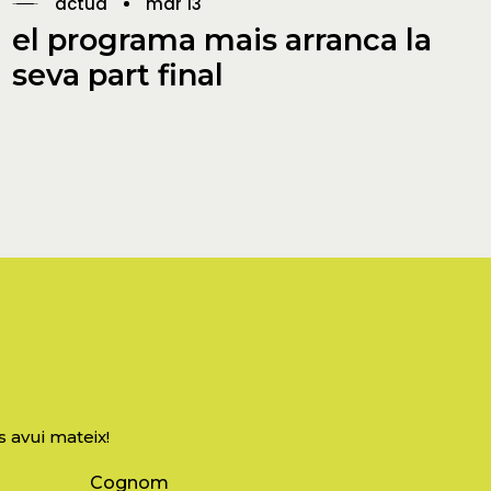
actua
mar 13
el programa mais arranca la
seva part final
s avui mateix!