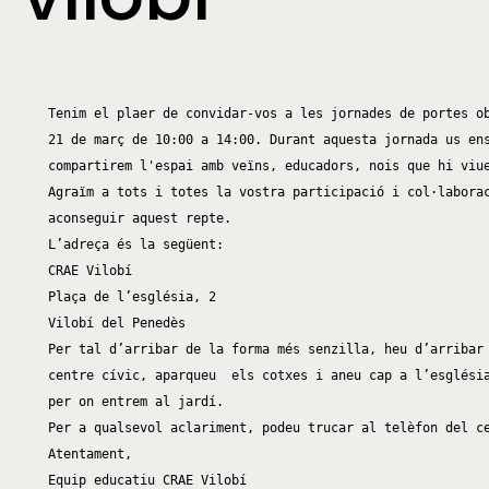
Tenim el plaer de convidar-vos a les jornades de portes ob
21 de març de 10:00 a 14:00. Durant aquesta jornada us ens
compartirem l'espai amb veïns, educadors, nois que hi viue
Agraïm a tots i totes la vostra participació i col·laborac
aconseguir aquest repte.

L’adreça és la següent:

CRAE Vilobí

Plaça de l’església, 2

Vilobí del Penedès

Per tal d’arribar de la forma més senzilla, heu d’arribar 
centre cívic, aparqueu  els cotxes i aneu cap a l’església
per on entrem al jardí.

Per a qualsevol aclariment, podeu trucar al telèfon del ce
Atentament,

Equip educatiu CRAE Vilobí