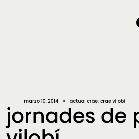
marzo 10, 2014
actua
crae
crae vilobí
jornades de 
vilobí