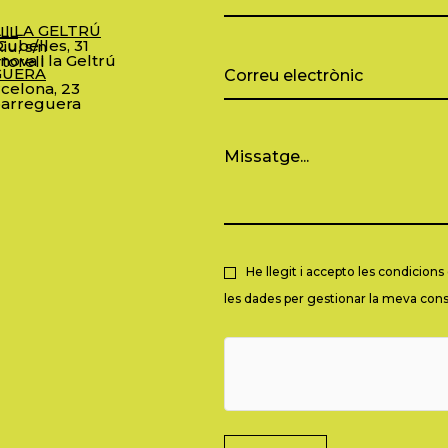
 I LA GELTRÚ
LL
ubelles, 31
iu, s/n
nova i la Geltrú
torell
GUERA
celona, 23
arreguera
He llegit i accepto les condicion
les dades per gestionar la meva consu