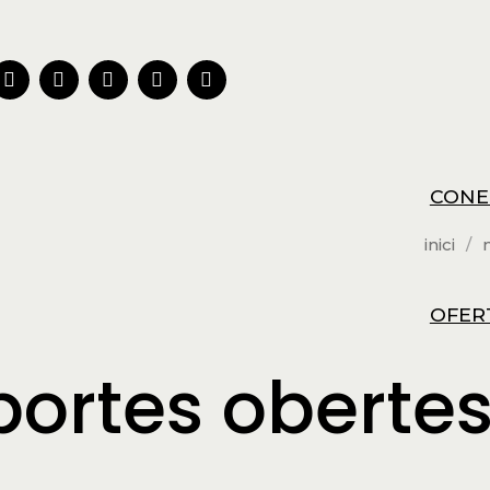
CONE
inici
OFER
portes obertes