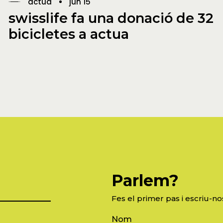
actua
jun 15
swisslife fa una donació de 32
bicicletes a actua
Parlem?
Fes el primer pas i escriu-no