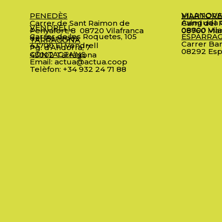
VILANOVA
PENEDÈS
MARTORE
Avinguda C
Carrer de Sant Raimon de
Camí del R
VENDRELL
08800 Vila
Penyafort, 8
08720 Vilafranca
08760 Mar
Carrer de les Roquetes, 105
ESPARRA
del Penedès
TARRAGONA
Carrer Bar
43700 El Vendrell
Pg. d’Andorra, 7
08292 Esp
CONTACTA’NS
43002 Tarragona
Email:
actua@actua.coop
Telèfon:
+34 932 24 71 88