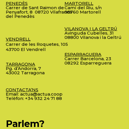
PENEDÈS
MARTORELL
Carrer de Sant Raimon de
Camí del Riu, s/n
Penyafort, 8
08720 Vilafranca
08760 Martorell
del Penedès
VILANOVA I LA GELTRÚ
Avinguda Cubelles, 31
08800 Vilanova i la Geltrú
VENDRELL
Carrer de les Roquetes, 105
43700 El Vendrell
ESPARRAGUERA
Carrer Barcelona, 23
08292 Esparreguera
TARRAGONA
Pg. d’Andorra, 7
43002 Tarragona
CONTACTA’NS
Email:
actua@actua.coop
Telèfon:
+34 932 24 71 88
Parlem?