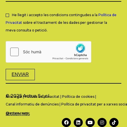
He llegit i accepto les condicions contingudes a la
Política de
Privacitat
sobre el tractament de les dades per gestionar la
meva consulta o petició.
ENVIAR
© 2025 Actua S.c.c.l.
Avís legal
|
Política de privacitat
|
Política de cookies
|
Canal informatiu de denúncies
|
Política de privacitat per a xarxes socia
@actua.coop
SEGUEIX-NOS