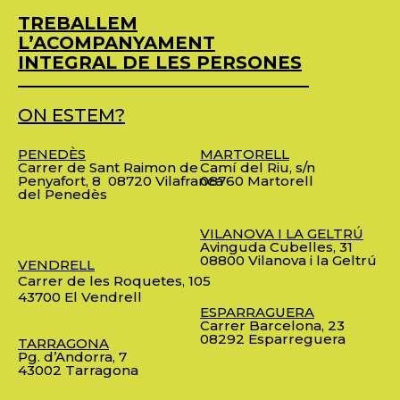
TREBALLEM
L’ACOMPANYAMENT
INTEGRAL DE LES PERSONES
ON ESTEM?
PENEDÈS
MARTORELL
Carrer de Sant Raimon de
Camí del Riu, s/n
Penyafort, 8
08720 Vilafranca
08760 Martorell
del Penedès
VILANOVA I LA GELTRÚ
Avinguda Cubelles, 31
08800 Vilanova i la Geltrú
VENDRELL
Carrer de les Roquetes, 105
43700 El Vendrell
ESPARRAGUERA
Carrer Barcelona, 23
08292 Esparreguera
TARRAGONA
Pg. d’Andorra, 7
43002 Tarragona