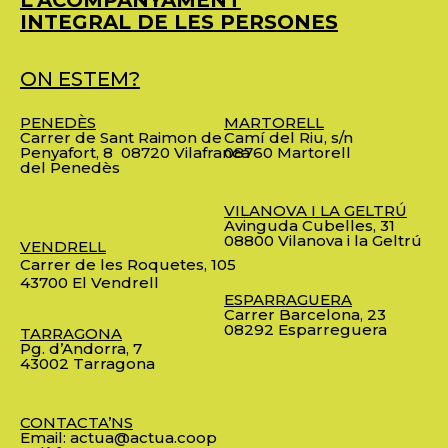
INTEGRAL DE LES PERSONES
ON ESTEM?
PENEDÈS
MARTORELL
Carrer de Sant Raimon de
Camí del Riu, s/n
Penyafort, 8
08720 Vilafranca
08760 Martorell
del Penedès
VILANOVA I LA GELTRÚ
Avinguda Cubelles, 31
08800 Vilanova i la Geltrú
VENDRELL
Carrer de les Roquetes, 105
43700 El Vendrell
ESPARRAGUERA
Carrer Barcelona, 23
08292 Esparreguera
TARRAGONA
Pg. d’Andorra, 7
43002 Tarragona
CONTACTA’NS
Email:
actua@actua.coop