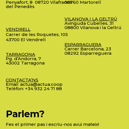
Penyafort, 8
08720 Vilafranca
08760 Martorell
del Penedès
VILANOVA I LA GELTRÚ
Avinguda Cubelles, 31
08800 Vilanova i la Geltrú
VENDRELL
Carrer de les Roquetes, 105
43700 El Vendrell
ESPARRAGUERA
Carrer Barcelona, 23
08292 Esparreguera
TARRAGONA
Pg. d’Andorra, 7
43002 Tarragona
CONTACTA’NS
Email:
actua@actua.coop
Telèfon:
+34 932 24 71 88
Parlem?
Fes el primer pas i escriu-nos avui mateix!