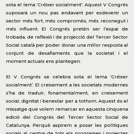
sota el lema ‘Créixer socialment’. Aquest V Congrés
suposarà un nou pas endavant per esdevenir un
sector més fort, més compromès, més reconegut i
més influent. El Congrés pretén ser l’espai de
trobada, de reflexió i de projecció del Tercer Sector
Social català per poder donar una millor resposta al
conjunt de desafiaments que la societat i el
moment actuals ens plantegen.
El V Congrés se celebra sota el lema ‘Créixer
socialment’. El creixement​ a les societats modernes
s’ha de traduir​,​ fonamentalment, en creixement
social​, dignitat i benestar per a tothom. Aquest és el
missatge que volem ​remarcar en aquesta cinquena
edició del Congrés del Tercer Sector Social de
Catalunya. Perquè aspirem a posar les pol​í​tiques
socials al centre de tots els programes i projectes