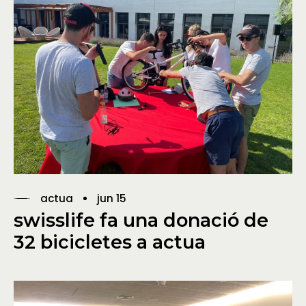
actua
jun 15
swisslife fa una donació de
32 bicicletes a actua