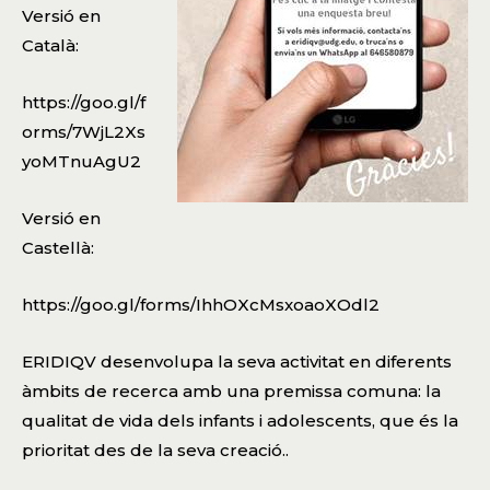
Versió en
Català:
https://goo.gl/f
orms/7WjL2Xs
yoMTnuAgU2
Versió en
Castellà:
https://goo.gl/forms/IhhOXcMsxoaoXOdl2
ERIDIQV
desenvolupa la seva activitat en diferents
àmbits de recerca amb una premissa comuna: la
qualitat de vida dels infants i adolescents, que és la
prioritat des de la seva creació..