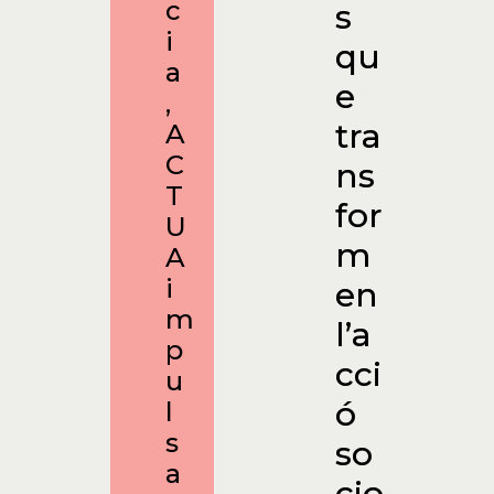
c
s
i
qu
a
e
,
tra
A
C
ns
T
for
U
m
A
i
en
m
l’a
p
cci
u
ó
l
s
so
a
cio