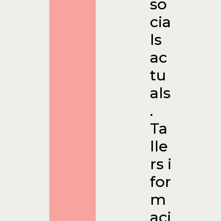
so
cia
ls
ac
tu
als
.
Ta
lle
rs i
for
m
aci