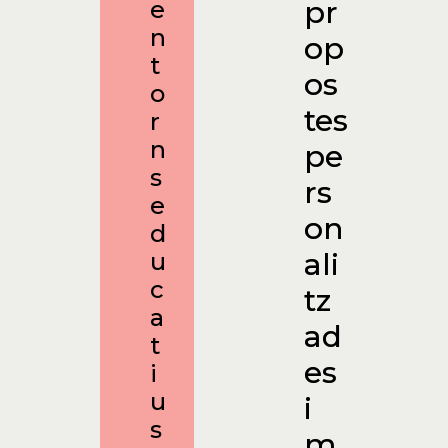
pr
e
n
op
t
os
o
tes
r
n
pe
s
rs
e
on
d
ali
u
c
tz
a
ad
t
es
i
u
i
s
m