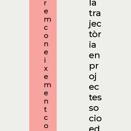
la
r
e
tra
m
jec
c
tòr
o
ia
n
e
en
i
pr
x
oj
e
m
ec
e
tes
n
so
t
cio
c
o
ed