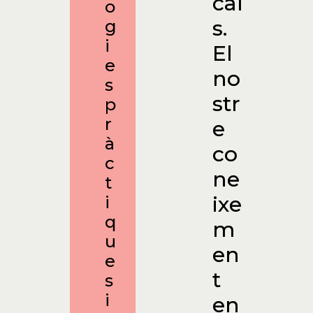
cal
o
s.
g
i
El
e
no
s
str
p
r
e
à
co
c
ne
t
ixe
i
q
m
u
en
e
t
s
i
en