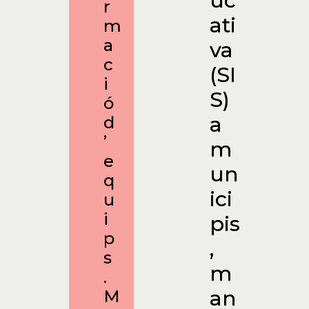
uc
r
ati
m
a
va
c
(SI
i
S)
ó
a
d
’
m
e
un
q
ici
u
i
pis
p
,
s
m
.
an
M