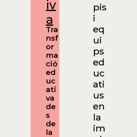
iv
pis
a
i
eq
Tra
nsf
ui
or
ps
ma
ed
ció
uc
ed
uc
ati
ati
us
va
en
de
s
la
de
im
la