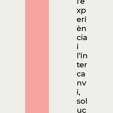
l’e
xp
eri
èn
cia
i
l’in
ter
ca
nv
i,
sol
uc