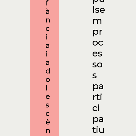
f
lse
à
m
n
c
pr
i
oc
a
es
i
a
so
d
s
o
pa
l
rti
e
s
ci
c
pa
è
tiu
n