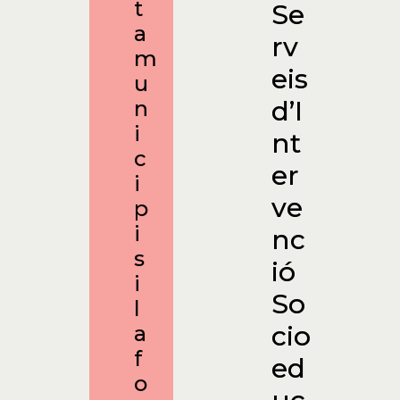
t
Se
a
rv
m
eis
u
d’I
n
i
nt
c
er
i
ve
p
i
nc
s
ió
i
So
l
cio
a
f
ed
o