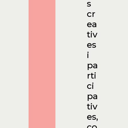
s
cr
ea
tiv
es
i
pa
rti
ci
pa
tiv
es,
co