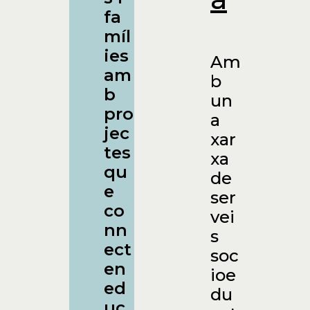
fa
míl
ies
Am
am
b
b
un
pro
a
jec
xar
tes
xa
qu
de
e
ser
co
vei
nn
s
ect
soc
en
ioe
ed
du
uc