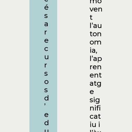
mo
é
ven
s
t
a
l’au
r
ton
e
om
c
ia,
u
l’ap
r
ren
s
ent
o
atg
s
e
d
sig
’
nifi
e
cat
d
iu i
u