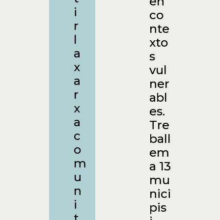
en
i
co
r
nte
l
xto
a
s
x
vul
a
ner
r
abl
x
es.
a
Tre
c
ball
o
em
m
a 13
u
mu
n
nici
i
pis
t