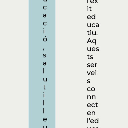
l’èx
c
it
a
ed
c
uca
i
tiu.
ó
Aq
,
ues
s
ts
a
ser
l
vei
u
s
t
co
i
nn
l
ect
l
en
e
l’ed
u