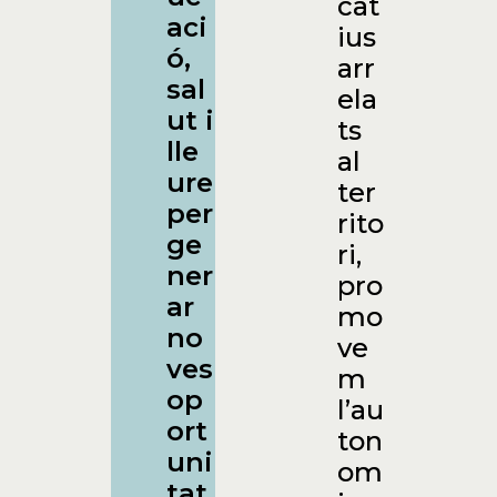
cat
aci
ius
ó,
arr
sal
ela
ut i
ts
lle
al
ure
ter
per
rito
ge
ri,
ner
pro
ar
mo
no
ve
ves
m
op
l’au
ort
ton
uni
om
tat