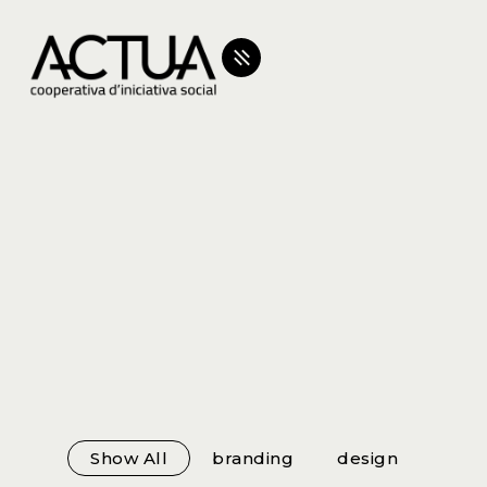
Show All
branding
design