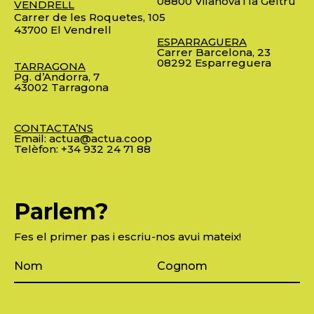
08800 Vilanova i la Geltrú
VENDRELL
Carrer de les Roquetes, 105
43700 El Vendrell
ESPARRAGUERA
Carrer Barcelona, 23
08292 Esparreguera
TARRAGONA
Pg. d’Andorra, 7
43002 Tarragona
CONTACTA’NS
Email:
actua@actua.coop
Telèfon:
+34 932 24 71 88
Parlem?
Fes el primer pas i escriu-nos avui mateix!