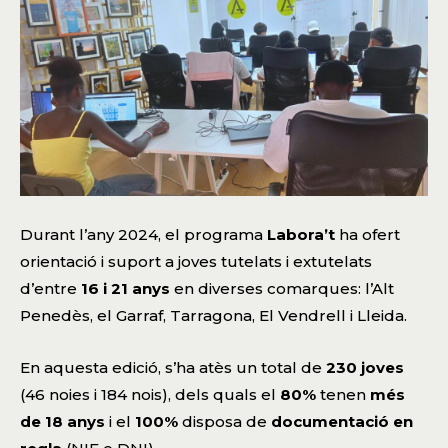
Durant l’any 2024, el programa
Labora’t
ha ofert
orientació i suport a joves tutelats i extutelats
d’entre
16 i 21 anys
en diverses comarques: l’Alt
Penedès, el Garraf, Tarragona, El Vendrell i Lleida.
En aquesta edició, s’ha atès un total de
230 joves
(46 noies i 184 nois), dels quals el
80%
tenen
més
de 18 anys
i el
100%
disposa de
documentació en