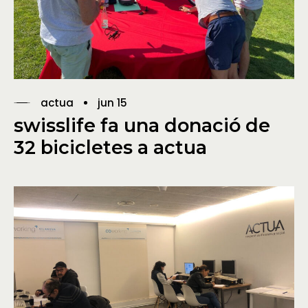
actua
jun 15
swisslife fa una donació de
32 bicicletes a actua