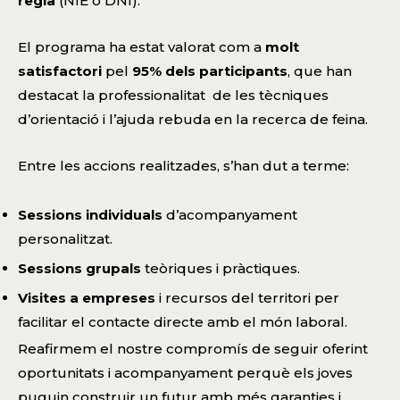
regla
(NIE o DNI).
El programa ha estat valorat com a
molt
satisfactori
pel
95% dels participants
, que han
destacat la professionalitat de les tècniques
d’orientació i l’ajuda rebuda en la recerca de feina.
Entre les accions realitzades, s’han dut a terme:
Sessions individuals
d’acompanyament
personalitzat.
Sessions grupals
teòriques i pràctiques.
Visites a empreses
i recursos del territori per
facilitar el contacte directe amb el món laboral.
Reafirmem el nostre compromís de seguir oferint
oportunitats i acompanyament perquè els joves
puguin construir un futur amb més garanties i