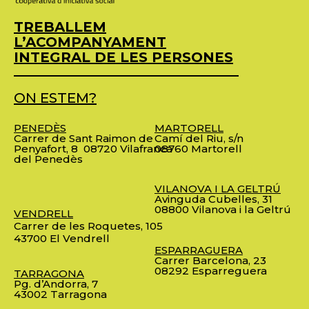
TREBALLEM
L’ACOMPANYAMENT
INTEGRAL DE LES PERSONES
ON ESTEM?
PENEDÈS
MARTORELL
Carrer de Sant Raimon de
Camí del Riu, s/n
Penyafort, 8
08720 Vilafranca
08760 Martorell
del Penedès
VILANOVA I LA GELTRÚ
Avinguda Cubelles, 31
08800 Vilanova i la Geltrú
VENDRELL
Carrer de les Roquetes, 105
43700 El Vendrell
ESPARRAGUERA
Carrer Barcelona, 23
08292 Esparreguera
TARRAGONA
Pg. d’Andorra, 7
43002 Tarragona