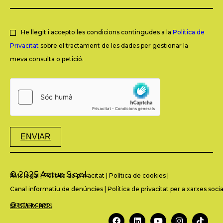
He llegit i accepto les condicions contingudes a la
Política de
Privacitat
sobre el tractament de les dades per gestionar la
meva consulta o petició.
ENVIAR
© 2025 Actua S.c.c.l.
Avís legal
|
Política de privacitat
|
Política de cookies
|
Canal informatiu de denúncies
|
Política de privacitat per a xarxes socia
@actua.coop
SEGUEIX-NOS