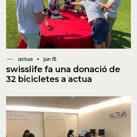
actua
jun 15
swisslife fa una donació de
32 bicicletes a actua