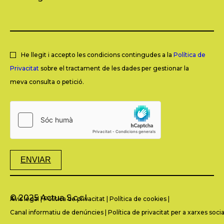
He llegit i accepto les condicions contingudes a la
Política de
Privacitat
sobre el tractament de les dades per gestionar la
meva consulta o petició.
ENVIAR
© 2025 Actua S.c.c.l.
Avís legal
|
Política de privacitat
|
Política de cookies
|
Canal informatiu de denúncies
|
Política de privacitat per a xarxes socia