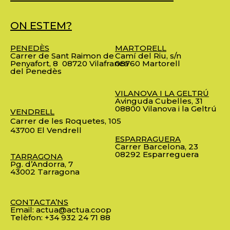
ON ESTEM?
PENEDÈS
MARTORELL
Carrer de Sant Raimon de
Camí del Riu, s/n
Penyafort, 8
08720 Vilafranca
08760 Martorell
del Penedès
VILANOVA I LA GELTRÚ
Avinguda Cubelles, 31
08800 Vilanova i la Geltrú
VENDRELL
Carrer de les Roquetes, 105
43700 El Vendrell
ESPARRAGUERA
Carrer Barcelona, 23
08292 Esparreguera
TARRAGONA
Pg. d’Andorra, 7
43002 Tarragona
CONTACTA’NS
Email:
actua@actua.coop
Telèfon:
+34 932 24 71 88