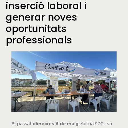
inserció laboral i
generar noves
oportunitats
professionals
El passat
dimecres 6 de maig
, Actua SCCL va