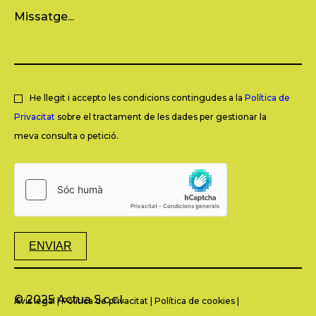
He llegit i accepto les condicions contingudes a la
Política de
Privacitat
sobre el tractament de les dades per gestionar la
meva consulta o petició.
ENVIAR
© 2025 Actua S.c.c.l.
Avís legal
|
Política de privacitat
|
Política de cookies
|