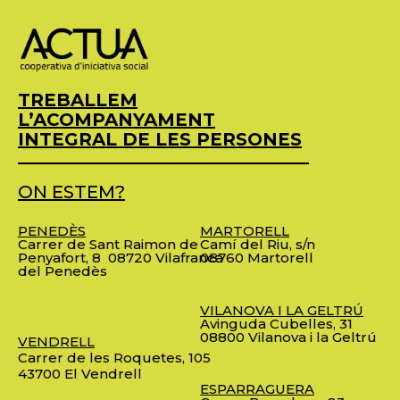
TREBALLEM
L’ACOMPANYAMENT
INTEGRAL DE LES PERSONES
ON ESTEM?
PENEDÈS
MARTORELL
Carrer de Sant Raimon de
Camí del Riu, s/n
Penyafort, 8
08720 Vilafranca
08760 Martorell
del Penedès
VILANOVA I LA GELTRÚ
Avinguda Cubelles, 31
08800 Vilanova i la Geltrú
VENDRELL
Carrer de les Roquetes, 105
43700 El Vendrell
ESPARRAGUERA