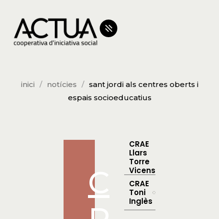
inici
notícies
sant jordi als centres oberts i
espais socioeducatius
CRAE
Llars
Torre
C
Vicens
CRAE
Toni
Inglès
R