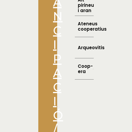
A
pirineu
i aran
N
Ateneus
C
cooperatius
I
Arqueovitis
P
Coop-
A
era
C
I
Ó
/