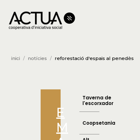
inici
notícies
reforestació d'espais al penedès
Taverna de
l'escorxador
E
M
Coopsetania
Alt