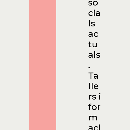
so
cia
ls
ac
tu
als
.
Ta
lle
rs i
for
m
aci