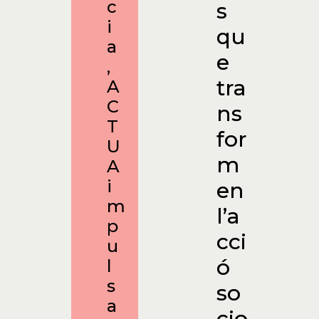
c
s
i
qu
a
e
,
tra
A
C
ns
T
for
U
m
A
i
en
m
l’a
p
cci
u
ó
l
s
so
a
cio