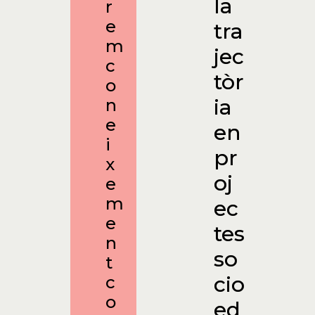
la
r
e
tra
m
jec
c
tòr
o
ia
n
e
en
i
pr
x
oj
e
m
ec
e
tes
n
so
t
cio
c
o
ed