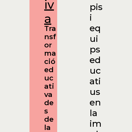
iv
pis
a
i
eq
Tra
nsf
ui
or
ps
ma
ed
ció
uc
ed
uc
ati
ati
us
va
en
de
s
la
de
im
la