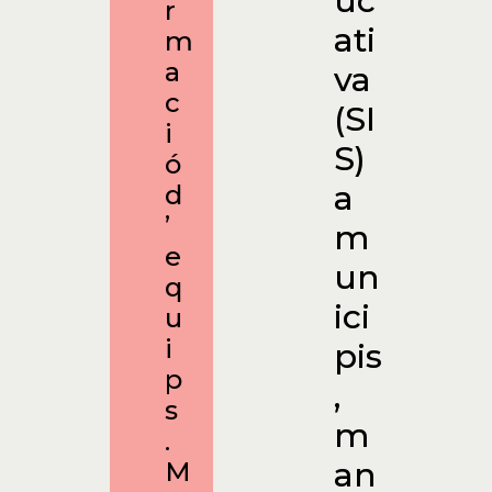
uc
r
ati
m
a
va
c
(SI
i
S)
ó
a
d
’
m
e
un
q
ici
u
i
pis
p
,
s
m
.
an
M