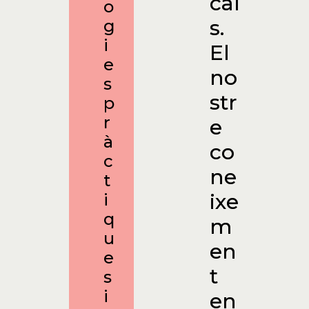
cal
o
s.
g
i
El
e
no
s
str
p
r
e
à
co
c
ne
t
ixe
i
q
m
u
en
e
t
s
i
en