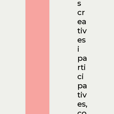
s
cr
ea
tiv
es
i
pa
rti
ci
pa
tiv
es,
co