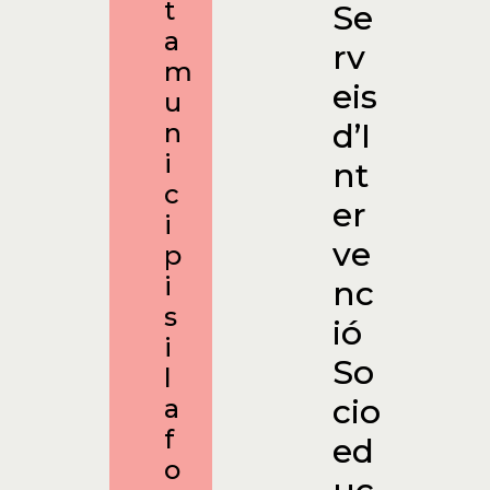
t
Se
a
rv
m
eis
u
d’I
n
i
nt
c
er
i
ve
p
i
nc
s
ió
i
So
l
cio
a
f
ed
o