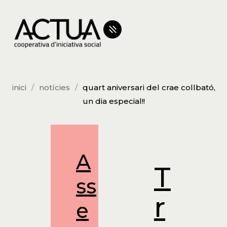
inici
notícies
quart aniversari del crae collbató,
un dia especial!!
A
T
ss
r
e