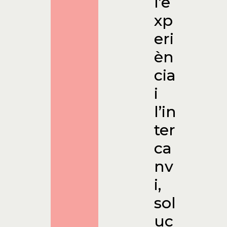
l’e
xp
eri
èn
cia
i
l’in
ter
ca
nv
i,
sol
uc