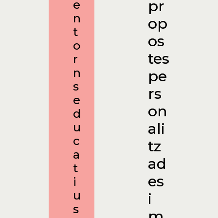
pr
e
n
op
t
os
o
tes
r
n
pe
s
rs
e
on
d
ali
u
c
tz
a
ad
t
es
i
u
i
s
m