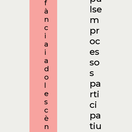
f
lse
à
m
n
c
pr
i
oc
a
es
i
a
so
d
s
o
pa
l
rti
e
s
ci
c
pa
è
tiu
n