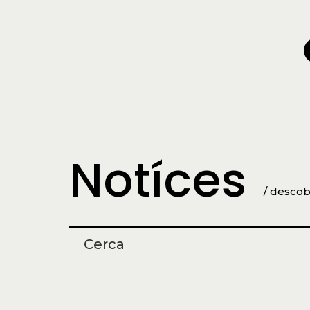
Notíces
/ descob