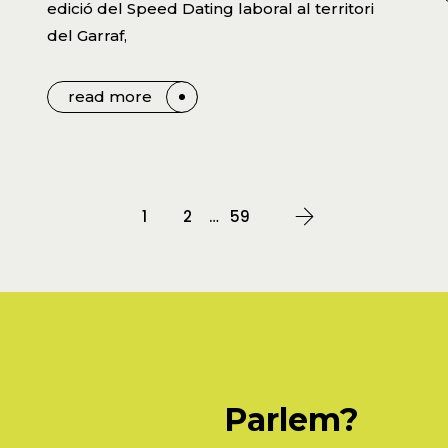
edició del Speed Dating laboral al territori
del Garraf,
read more
1
2
…
59
Parlem?