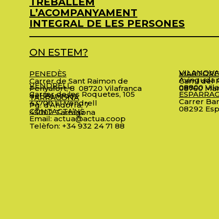
TREBALLEM
L’ACOMPANYAMENT
INTEGRAL DE LES PERSONES
ON ESTEM?
VILANOVA
PENEDÈS
MARTORE
Avinguda C
Carrer de Sant Raimon de
Camí del R
VENDRELL
08800 Vila
Penyafort, 8
08720 Vilafranca
08760 Mar
Carrer de les Roquetes, 105
ESPARRA
del Penedès
TARRAGONA
Carrer Bar
43700 El Vendrell
Pg. d’Andorra, 7
08292 Esp
CONTACTA’NS
43002 Tarragona
Email:
actua@actua.coop
Telèfon:
+34 932 24 71 88