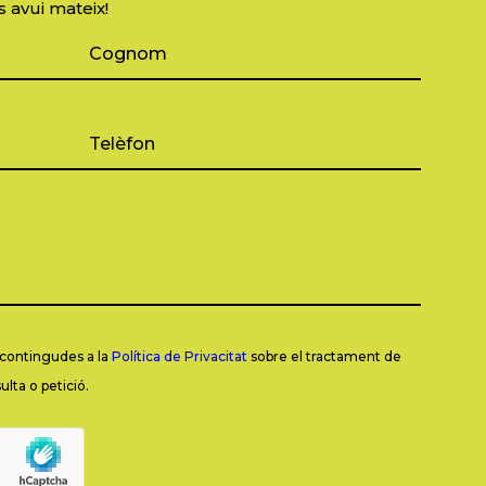
s avui mateix!
s contingudes a la
Política de Privacitat
sobre el tractament de
lta o petició.