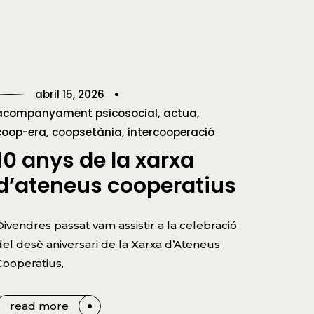
abril 15, 2026
acompanyament psicosocial
actua
coop-era
coopsetània
intercooperació
10 anys de la xarxa
d’ateneus cooperatius
Divendres passat vam assistir a la celebració
del desè aniversari de la Xarxa d’Ateneus
Cooperatius,
read more