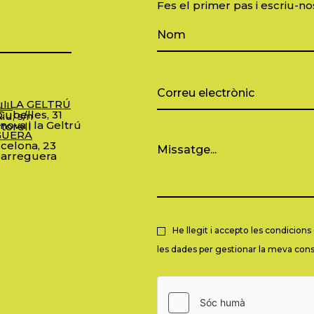
Fes el primer pas i escriu-no
 I LA GELTRÚ
LL
ubelles, 31
iu, s/n
nova i la Geltrú
torell
GUERA
celona, 23
arreguera
He llegit i accepto les condicion
les dades per gestionar la meva consu