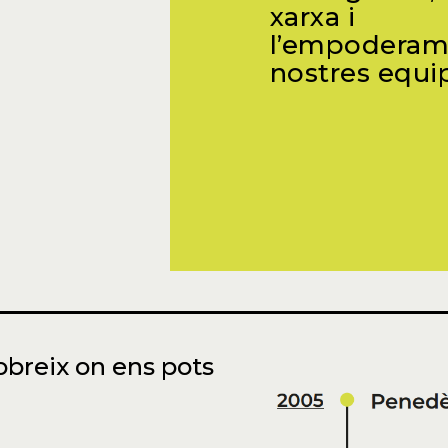
xarxa i
l’empoderam
nostres equip
obreix on ens pots