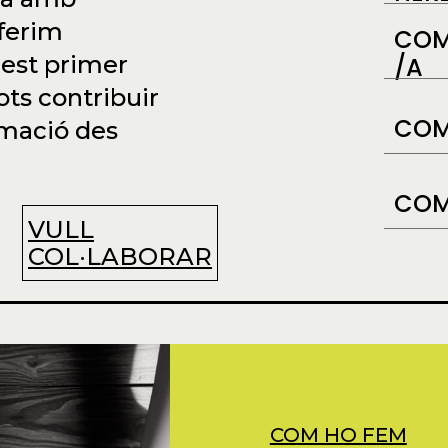
oferim
COM
uest primer
/A
ts contribuir
COM
ormació des
COM
VULL
COL·LABORAR
COM HO FEM