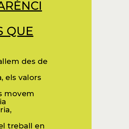
ARÈNCI
S QUE
allem des de
, els valors
Ens movem
ia
ria,
el treball en