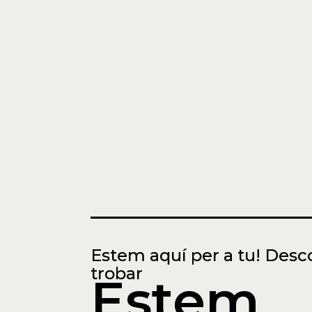
Estem aquí per a tu! Desc
trobar
Estem