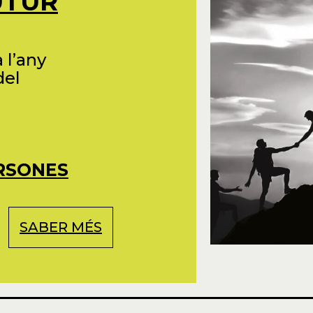
UTUR
 l’any
del
ERSONES
SABER MÉS