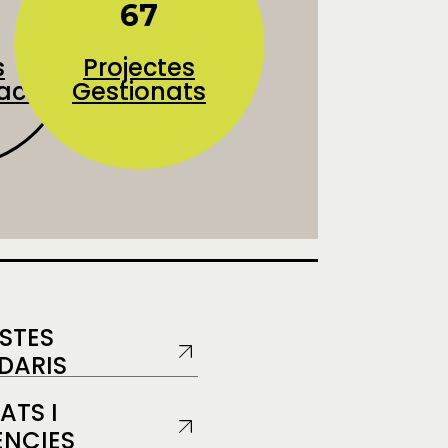
67
s
Projectes
ació
Gestionats
ISTES
DARIS
ATS I
ÈNCIES