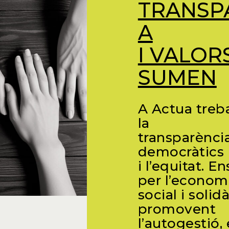
TRANSP
A
I VALOR
SUMEN
A Actua treb
la
transparència
democràtics
i l’equitat. 
per l’econom
social i solidà
promovent
l’autogestió, 