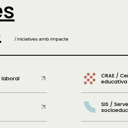
es
s
/ iniciatives amb impacte
CRAE / Cen
ó laboral
educativa
SIS / Serve
socioeduc