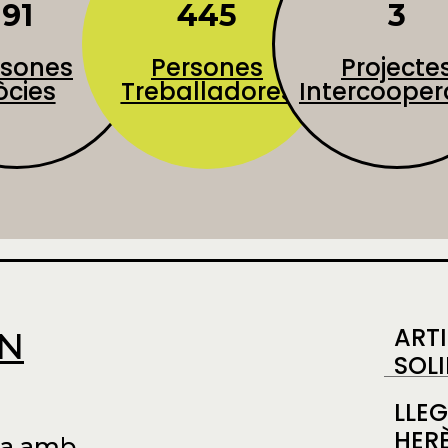
445
91
3
rsones
Projecte
Persones
òcies
Intercooper
Treballadores
ART
ÓN
SOLI
LLEG
HER
ça amb