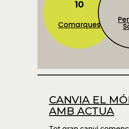
10
Pe
Comarques
S
CANVIA EL M
AMB ACTUA
Tot gran canvi comen