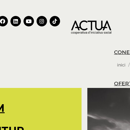
CONE
inici
OFER
M