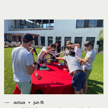
actua
jun 15