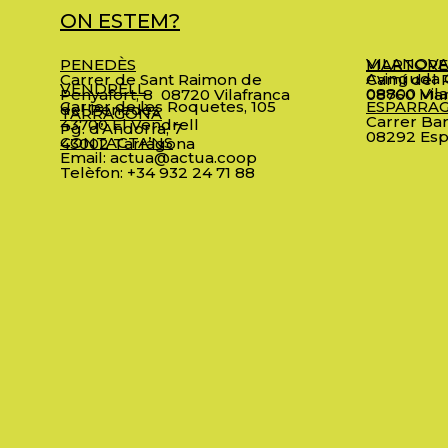
ON ESTEM?
VILANOVA
PENEDÈS
MARTORE
Avinguda C
Carrer de Sant Raimon de
Camí del R
VENDRELL
08800 Vila
Penyafort, 8
08720 Vilafranca
08760 Mar
Carrer de les Roquetes, 105
ESPARRA
del Penedès
TARRAGONA
Carrer Bar
43700 El Vendrell
Pg. d’Andorra, 7
08292 Esp
CONTACTA’NS
43002 Tarragona
Email:
actua@actua.coop
Telèfon:
+34 932 24 71 88