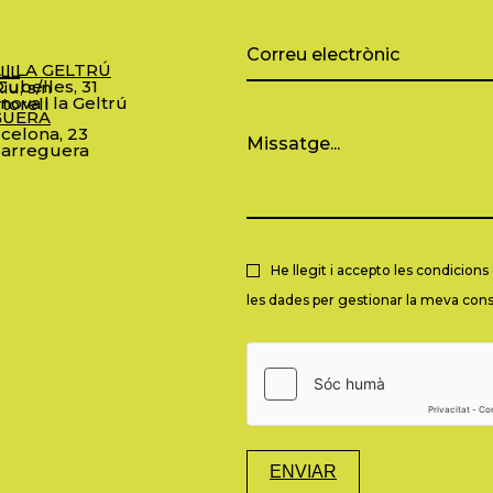
 I LA GELTRÚ
LL
ubelles, 31
iu, s/n
nova i la Geltrú
torell
GUERA
celona, 23
arreguera
He llegit i accepto les condicion
les dades per gestionar la meva consu
ENVIAR