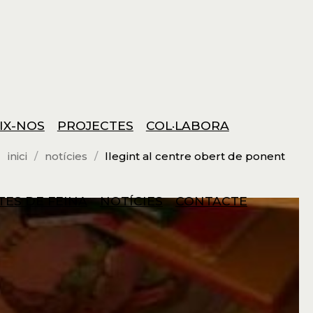
IX-NOS
PROJECTES
COL·LABORA
inici
notícies
llegint al centre obert de ponent
TES DE FEINA
NOTÍCIES
CONTACTE