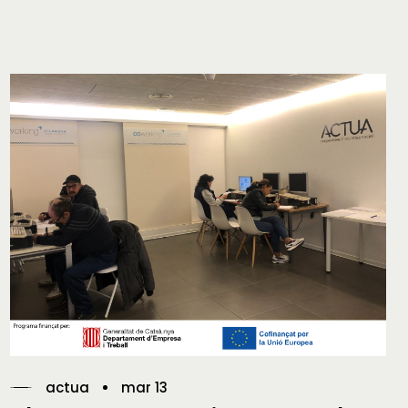
actua
mar 13