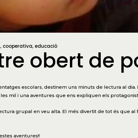
ú
cooperativa
educació
ntre obert de 
enentatges escolars, destinem uns minuts de lectura al dia
 i les mil i una aventures que ens expliquen els protagonis
tura grupal en veu alta. El més divertit de tot és que al 
stes aventures!!