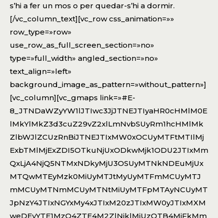
s’hi a fer un mos o per quedar-s’hi a dormir.
[/vc_column_text][vc_row css_animation=»»
row_type=»row»
use_row_as_full_screen_section=»no»
type=»full_width» angled_section=»no»
text_align=»left»
background_image_as_pattern=»without_pattern»]
[vc_column][vc_gmaps link=»#E-
8_JTNDaWZyYW1lJTIwc3JjJTNEJTIyaHR0cHMlM0E
lMkYlMkZ3d3cuZ29vZ2xlLmNvbSUyRm1hcHMlMk
ZlbWJlZCUzRnBiJTNEJTIxMW0xOCUyMTFtMTIlMj
ExbTMlMjExZDI5OTkuNjUxODkwMjk1ODU2JTIxMm
QxLjA4NjQ5NTMxNDkyMjU3OSUyMTNkNDEuMjUx
MTQwMTEyMzk0MiUyMTJtMyUyMTFmMCUyMTJ
mMCUyMTNmMCUyMTNtMiUyMTFpMTAyNCUyMT
JpNzY4JTIxNGYxMy4xJTIxM20zJTIxMW0yJTIxMXM
weDEyYTE1MzQ4ZTE4M2ZlNjklMjUzQTB4MjFkMm