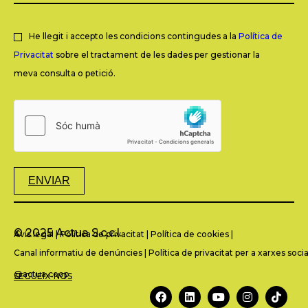
He llegit i accepto les condicions contingudes a la
Política de
Privacitat
sobre el tractament de les dades per gestionar la
meva consulta o petició.
ENVIAR
© 2025 Actua S.c.c.l.
Avís legal
|
Política de privacitat
|
Política de cookies
|
Canal informatiu de denúncies
|
Política de privacitat per a xarxes socia
@actua.coop
SEGUEIX-NOS