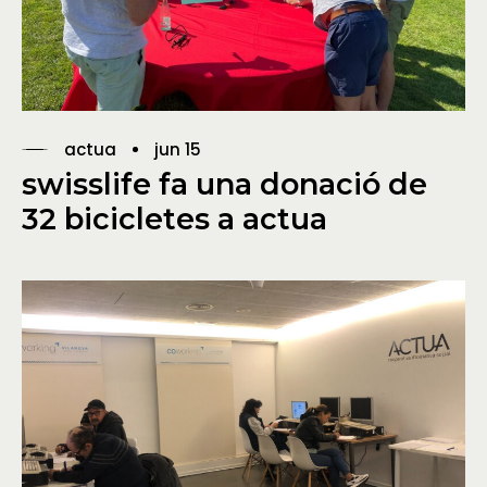
actua
jun 15
swisslife fa una donació de
32 bicicletes a actua