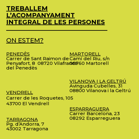
TREBALLEM
L’ACOMPANYAMENT
INTEGRAL DE LES PERSONES
ON ESTEM?
PENEDÈS
MARTORELL
Carrer de Sant Raimon de
Camí del Riu, s/n
Penyafort, 8
08720 Vilafranca
08760 Martorell
del Penedès
VILANOVA I LA GELTRÚ
Avinguda Cubelles, 31
08800 Vilanova i la Geltrú
VENDRELL
Carrer de les Roquetes, 105
43700 El Vendrell
ESPARRAGUERA
Carrer Barcelona, 23
08292 Esparreguera
TARRAGONA
Pg. d’Andorra, 7
43002 Tarragona