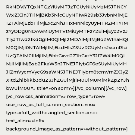
RkNDVjYTQxNTQzYiUyMTJzTCUyNiUyMzM5JTNCY
WxiZXJnJTI1MjBKb3NlcCUyNTIwR29sb3JvbnMlMjE
1ZTAlMjEzbTIlMjExc2NhJTIxMnNlcyUyMTR2MTY1M
zYyODg0NDAwMiUyMTVtMiUyMTFzY2ElMjEyc2VzJ
TIyJTIwd2lkdGglM0QlMjI2MDAlMjIlMjBoZWlnaHQl
M0QlMjI0NTAlMjIlMjBzdHlsZSUzRCUyMmJvcmRlci
UzQTAlM0IlMjIlMjBhbGxvd2Z1bGxzY3JlZW4lM0Ql
MjIlMjIlMjBsb2FkaW5nJTNEJTIybGF6eSUyMiUyMH
JlZmVycmVycG9saWN5JTNEJTIybm8tcmVmZXJyZ
XItd2hlbi1kb3duZ3JhZGUlMjIlM0UlM0MlMkZpZnJh
bWUlM0U=» title=»on som?»][/vc_column][/vc_row]
[vc_row css_animation=»» row_type=»row»
use_row_as_full_screen_section=»no»
type=»full_width» angled_section=»no»
text_align=»left»
background_image_as_pattern=»without_pattern»]