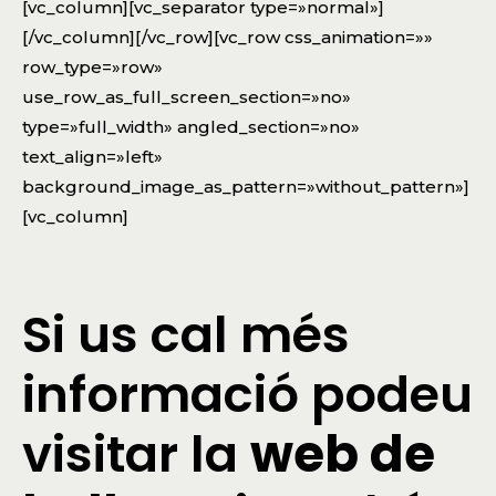
[vc_column][vc_separator type=»normal»]
[/vc_column][/vc_row][vc_row css_animation=»»
row_type=»row»
use_row_as_full_screen_section=»no»
type=»full_width» angled_section=»no»
text_align=»left»
background_image_as_pattern=»without_pattern»]
[vc_column]
Si us cal més
informació podeu
visitar la
web de