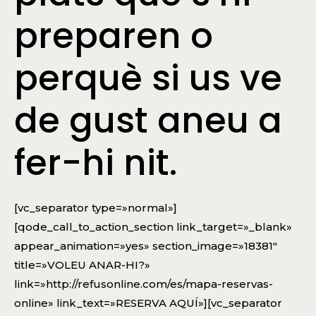
preparen o
perquè si us ve
de gust aneu a
fer-hi nit.
[vc_separator type=»normal»]
[qode_call_to_action_section link_target=»_blank»
appear_animation=»yes» section_image=»18381″
title=»VOLEU ANAR-HI?»
link=»http://refusonline.com/es/mapa-reservas-
online» link_text=»RESERVA AQUÍ»][vc_separator