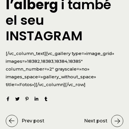
l’alberg
i també
el seu
INSTAGRAM
[/vc_column_text][vc_gallery type=»image_grid»
images=»18382,18383,18384,18385″
column_number=»2″ grayscale=»no»
images_space=»gallery_without_space»
title=»Fotos»][/vc_column][/vc_row]
Prev post
Next post