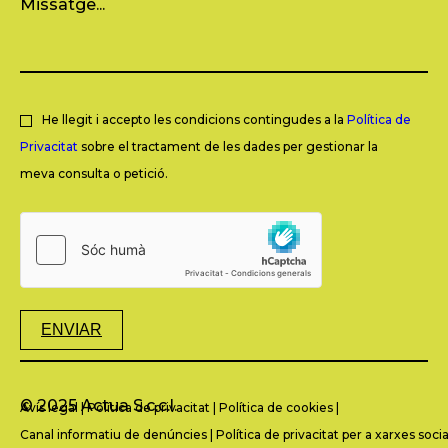
He llegit i accepto les condicions contingudes a la
Política de
Privacitat
sobre el tractament de les dades per gestionar la
meva consulta o petició.
ENVIAR
© 2025 Actua S.c.c.l.
Avís legal
|
Política de privacitat
|
Política de cookies
|
Canal informatiu de denúncies
|
Política de privacitat per a xarxes socia