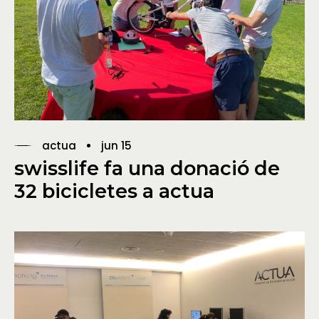
actua
jun 15
swisslife fa una donació de
32 bicicletes a actua