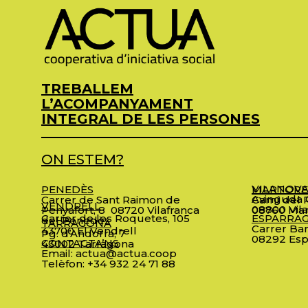
TREBALLEM
L’ACOMPANYAMENT
INTEGRAL DE LES PERSONES
ON ESTEM?
VILANOVA
PENEDÈS
MARTORE
Avinguda C
Carrer de Sant Raimon de
Camí del R
VENDRELL
08800 Vila
Penyafort, 8
08720 Vilafranca
08760 Mar
Carrer de les Roquetes, 105
ESPARRA
del Penedès
TARRAGONA
Carrer Bar
43700 El Vendrell
Pg. d’Andorra, 7
08292 Esp
CONTACTA’NS
43002 Tarragona
Email:
actua@actua.coop
Telèfon:
+34 932 24 71 88