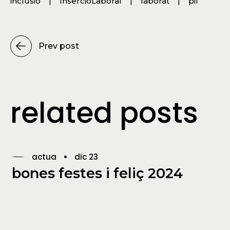
inclusió
InsercióLaboral
laborat
pil
Prev post
related posts
actua
dic 23
bones festes i feliç 2024