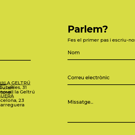
Parlem?
Fes el primer pas i escriu-no
 I LA GELTRÚ
LL
ubelles, 31
iu, s/n
nova i la Geltrú
torell
GUERA
celona, 23
arreguera