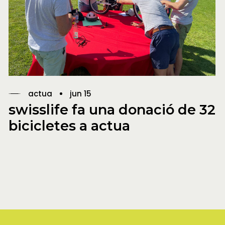
actua
jun 15
swisslife fa una donació de 32
bicicletes a actua