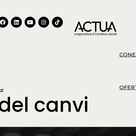
CONE
OFER
al
 del canvi