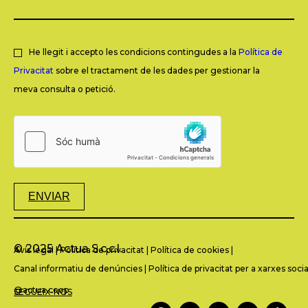
He llegit i accepto les condicions contingudes a la
Política de
Privacitat
sobre el tractament de les dades per gestionar la
meva consulta o petició.
ENVIAR
© 2025 Actua S.c.c.l.
Avís legal
|
Política de privacitat
|
Política de cookies
|
Canal informatiu de denúncies
|
Política de privacitat per a xarxes socia
@actua.coop
SEGUEIX-NOS