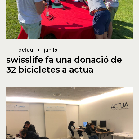
actua
jun 15
swisslife fa una donació de
32 bicicletes a actua