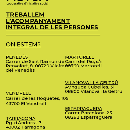
TREBALLEM
L’ACOMPANYAMENT
INTEGRAL DE LES PERSONES
ON ESTEM?
PENEDÈS
MARTORELL
Carrer de Sant Raimon de
Camí del Riu, s/n
Penyafort, 8
08720 Vilafranca
08760 Martorell
del Penedès
VILANOVA I LA GELTRÚ
Avinguda Cubelles, 31
08800 Vilanova i la Geltrú
VENDRELL
Carrer de les Roquetes, 105
43700 El Vendrell
ESPARRAGUERA
Carrer Barcelona, 23
08292 Esparreguera
TARRAGONA
Pg. d’Andorra, 7
43002 Tarragona