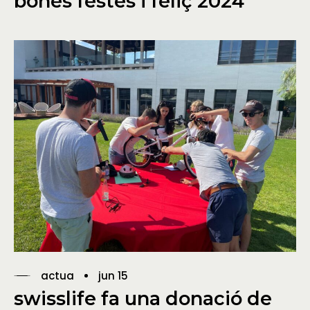
bones festes i feliç 2024
actua
jun 15
swisslife fa una donació de