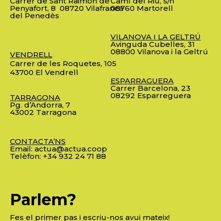
Carrer de Sant Raimon de
Camí del Riu, s/n
Penyafort, 8
08720 Vilafranca
08760 Martorell
del Penedès
VILANOVA I LA GELTRÚ
Avinguda Cubelles, 31
08800 Vilanova i la Geltrú
VENDRELL
Carrer de les Roquetes, 105
43700 El Vendrell
ESPARRAGUERA
Carrer Barcelona, 23
08292 Esparreguera
TARRAGONA
Pg. d’Andorra, 7
43002 Tarragona
CONTACTA’NS
Email:
actua@actua.coop
Telèfon:
+34 932 24 71 88
Parlem?
Fes el primer pas i escriu-nos avui mateix!