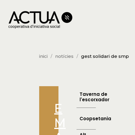
inici
notícies
gest solidari de smp
Taverna de
l'escorxador
E
M
Coopsetania
Alt