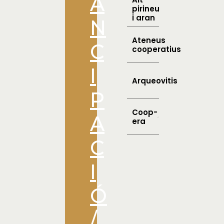
A
pirineu
i aran
N
Ateneus
C
cooperatius
I
Arqueovitis
P
Coop-
A
era
C
I
Ó
/