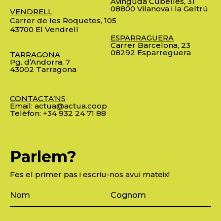
Avinguda Cubelles, 31
08800 Vilanova i la Geltrú
VENDRELL
Carrer de les Roquetes, 105
43700 El Vendrell
ESPARRAGUERA
Carrer Barcelona, 23
08292 Esparreguera
TARRAGONA
Pg. d’Andorra, 7
43002 Tarragona
CONTACTA’NS
Email:
actua@actua.coop
Telèfon:
+34 932 24 71 88
Parlem?
Fes el primer pas i escriu-nos avui mateix!