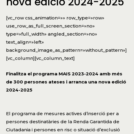
nova edició 2024-2025
[vc_row css_animation=»» row_type=»row»
use_row_as_full_screen_section=»no»
type=»full_width» angled_section=»no»
text_align=»left»
background_image_as_pattern=»without_pattern»]
[vc_column][vc_column_text]
Finalitza el programa MAIS 2023-2024
amb més
de 300 persones ateses
i arranca una nova edició
2024-2025
El programa
de mesures actives d’inserció per a
persones destinatàries de la Renda Garantida de
Ciutadania i persones en risc o situació d’exclusió