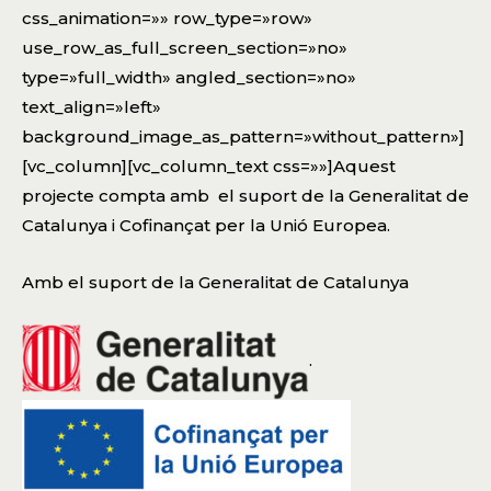
css_animation=»» row_type=»row»
use_row_as_full_screen_section=»no»
type=»full_width» angled_section=»no»
text_align=»left»
background_image_as_pattern=»without_pattern»]
[vc_column][vc_column_text css=»»]Aquest
projecte compta amb el suport de la Generalitat de
Catalunya i Cofinançat per la Unió Europea.
Amb el suport de la Generalitat de Catalunya
.