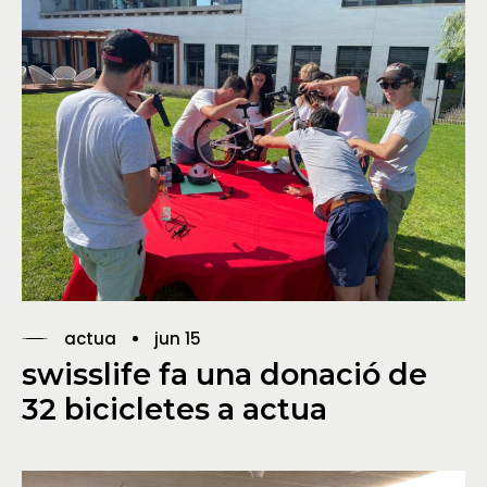
actua
jun 15
swisslife fa una donació de
32 bicicletes a actua