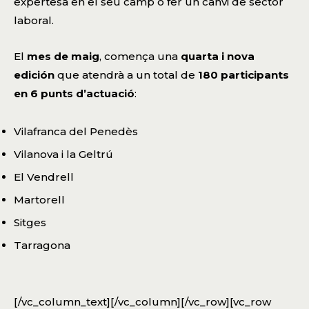
expertesa en el seu camp o fer un canvi de sector
laboral.
El
mes de maig
, comença una
quarta i nova
edición
que atendrà a un total de
180 participants
en 6 punts d’actuació
:
Vilafranca del Penedès
Vilanova i la Geltrú
El Vendrell
Martorell
Sitges
Tarragona
[/vc_column_text][/vc_column][/vc_row][vc_row