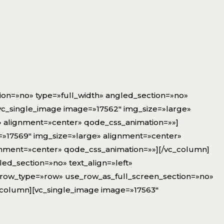
ion=»no» type=»full_width» angled_section=»no»
vc_single_image image=»17562″ img_size=»large»
» alignment=»center» qode_css_animation=»»]
=»17569″ img_size=»large» alignment=»center»
gnment=»center» qode_css_animation=»»][/vc_column]
ed_section=»no» text_align=»left»
 row_type=»row» use_row_as_full_screen_section=»no»
_column][vc_single_image image=»17563″