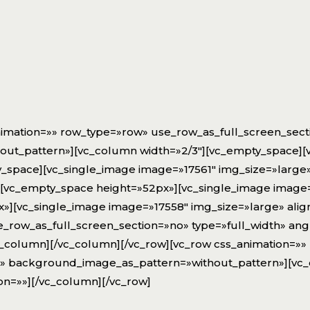
nimation=»» row_type=»row» use_row_as_full_screen_sect
out_pattern»][vc_column width=»2/3″][vc_empty_space][
_space][vc_single_image image=»17561″ img_size=»large
][vc_empty_space height=»52px»][vc_single_image image
»][vc_single_image image=»17558″ img_size=»large» ali
_row_as_full_screen_section=»no» type=»full_width» angl
column][/vc_column][/vc_row][vc_row css_animation=»»
eft» background_image_as_pattern=»without_pattern»][vc
on=»»][/vc_column][/vc_row]