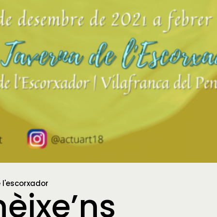
 l'escorxador
nèixe’ns