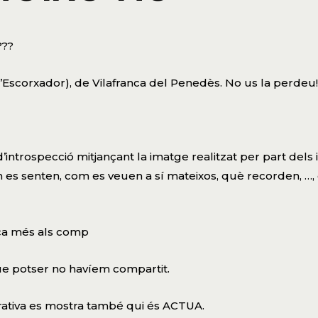
???
l’Escorxador), de Vilafranca del Penedès. No us la perdeu!
introspecció mitjançant la imatge realitzat per part dels 
 es senten, com es veuen a sí mateixos, què recorden, …, c
ca més als comp
ue potser no havíem compartit.
rativa es mostra també qui és
ACTUA
.