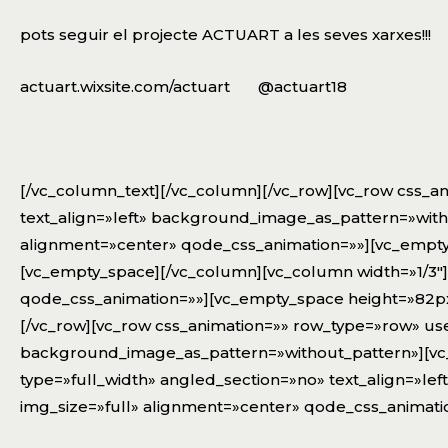
pots seguir el projecte ACTUART a les seves xarxes!!!
actuart.wixsite.com/actuart
@actuart18
[/vc_column_text][/vc_column][/vc_row][vc_row css_a
text_align=»left» background_image_as_pattern=»with
alignment=»center» qode_css_animation=»»][vc_empty
[vc_empty_space][/vc_column][vc_column width=»1/3″
qode_css_animation=»»][vc_empty_space height=»82px
[/vc_row][vc_row css_animation=»» row_type=»row» use
background_image_as_pattern=»without_pattern»][vc_
type=»full_width» angled_section=»no» text_align=»l
img_size=»full» alignment=»center» qode_css_animati