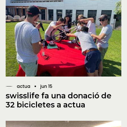
actua
jun 15
swisslife fa una donació de
32 bicicletes a actua