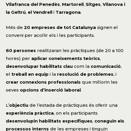
Vilafranca del Penedès
,
Martorell
,
Sitges
,
Vilanova i
la Geltrú
,
el Vendrell
i
Tarragona
.
Més de
20 empreses de tot Catalunya
signen el
conveni per acollir els i les participants.
60 persones
realitzaran les pràctiques (de 20 a 100
hores) per
aplicar coneixements teòrics
,
desenvolupar habilitats clau
com la
comunicació
,
el
treball en equip
i la
resolució de problemes
, i
crear connexions professionals
que millorin les
seves
opcions d’inserció laboral
.
L’
objectiu
de l’estada de pràctiques és oferir una
experiència pràctica
,
on els participants
desenvolupin habilitats específiques
,
coneguin els
processos interns
de les empreses i tinguin