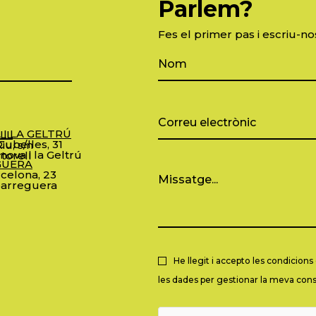
Parlem?
Fes el primer pas i escriu-no
 I LA GELTRÚ
LL
ubelles, 31
iu, s/n
nova i la Geltrú
torell
GUERA
celona, 23
arreguera
He llegit i accepto les condicion
les dades per gestionar la meva consu