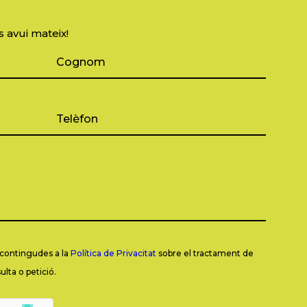
s avui mateix!
s contingudes a la
Política de Privacitat
sobre el tractament de
lta o petició.