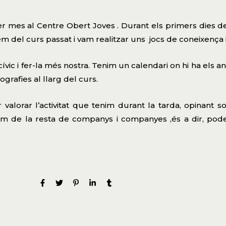
er mes al Centre Obert Joves . Durant els primers dies 
m del curs passat i vam realitzar uns jocs de coneixença
cívic i fer-la més nostra. Tenim un calendari on hi ha els
grafies al llarg del curs.
alorar l’activitat que tenim durant la tarda, opinant s
lem de la resta de companys i companyes ,és a dir, pod