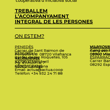
TREBALLEM
L’ACOMPANYAMENT
INTEGRAL DE LES PERSONES
ON ESTEM?
VILANOVA
PENEDÈS
MARTORE
Avinguda C
Carrer de Sant Raimon de
Camí del R
VENDRELL
08800 Vila
Penyafort, 8
08720 Vilafranca
08760 Mar
Carrer de les Roquetes, 105
ESPARRA
del Penedès
TARRAGONA
Carrer Bar
43700 El Vendrell
Pg. d’Andorra, 7
08292 Esp
CONTACTA’NS
43002 Tarragona
Email:
actua@actua.coop
Telèfon:
+34 932 24 71 88