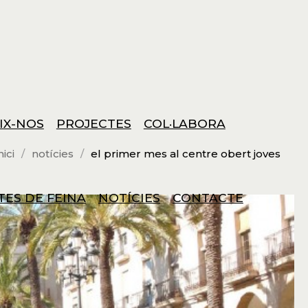
IX-NOS
PROJECTES
COL·LABORA
nici
notícies
el primer mes al centre obert joves
TES DE FEINA
NOTÍCIES
CONTACTE