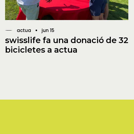
actua
jun 15
swisslife fa una donació de 32
bicicletes a actua