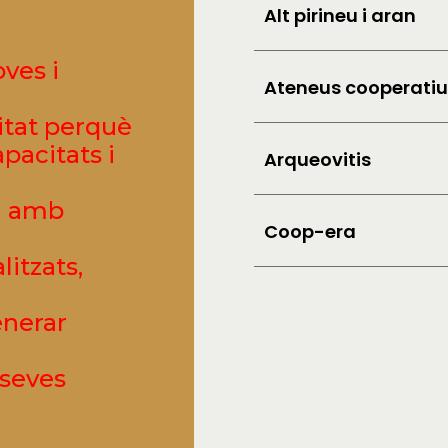
Alt pirineu i aran
ves i
Ateneus cooperatiu
litat perquè
pacitats i
Arqueovitis
al amb
Coop-era
litzats,
enerar
 seves