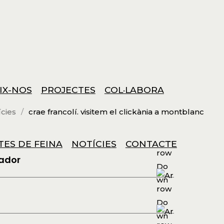
IX-NOS
PROJECTES
COL·LABORA
ícies
crae francolí. visitem el clickània a montblanc
TES DE FEINA
NOTÍCIES
CONTACTE
xador