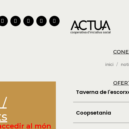
CONE
inici
not
OFER
Taverna de l'escor
/
Coopsetania
ts
accedir al món