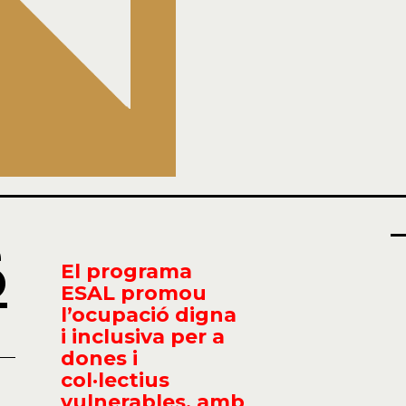
e
o
El programa
ESAL promou
l’ocupació digna
i inclusiva per a
dones i
col·lectius
vulnerables, amb