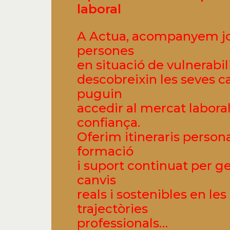
laboral
A Actua, acompanyem jo
persones
en situació de vulnerabi
descobreixin les seves ca
puguin
accedir al mercat labor
confiança.
Oferim itineraris persona
formació
i suport continuat per g
canvis
reals i sostenibles en les
trajectòries
professionals…