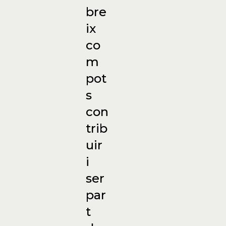
bre
ix
co
m
pot
s
con
trib
uir
i
ser
par
t