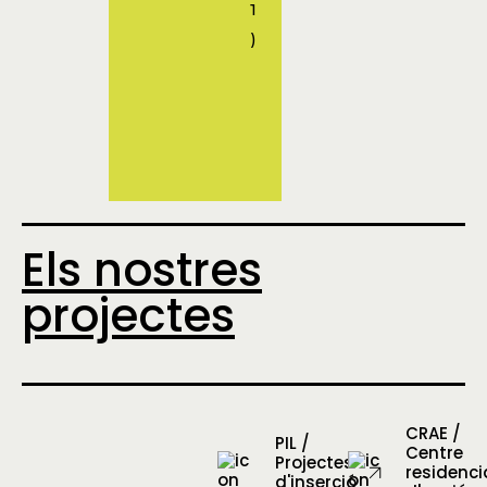
Els nostres
projectes
CRAE /
PIL /
Centre
Projectes
residenci
d'inserció