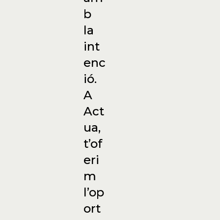
b
la
int
enc
ió.
A
Act
ua,
t’of
eri
m
l’op
ort