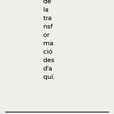
de
la
tra
nsf
or
ma
ció
des
d’a
quí.