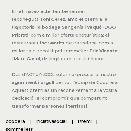
En el mateix acte, també van ser
reconeguts
Toni Gerez
, amb el premi a la
trajectòria; la
bodega Sangenís i Vaqué
(DOQ
Priorat), com a millor oferta enoturística; el
restaurant
Cinc Sentits
de Barcelona, com a
millor sala, recollit pel sommelier
Eric Vicente
;
i
Marc Gasol
, distingit com a soci d’honor.
Des d’ACTUA SCCL volem expressar el nostre
agraïment i orgull
per tot l’equip de Coop‑era.
Aquest premi és un reconeixement a la vostra
dedicació i al compromís que compartim:
transformar persones i territori
.
coopera
iniciativasocial
Premi
sommeliers