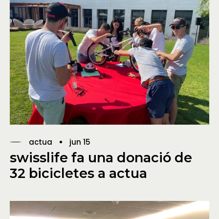
actua
jun 15
swisslife fa una donació de
32 bicicletes a actua