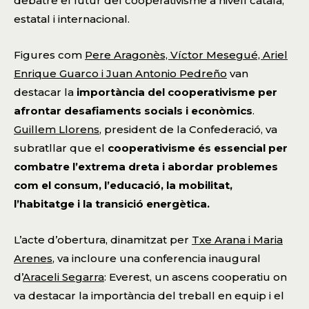
debatre el futur del cooperativisme a nivell català,
estatal i internacional.
Figures com
Pere Aragonès, Víctor Mesegué, Ariel
Enrique Guarco i Juan Antonio Pedreño
van
destacar la
importància del cooperativisme per
afrontar desafiaments socials i econòmics
.
Guillem Llorens
, president de la Confederació, va
subratllar que el
cooperativisme és essencial per
combatre l’extrema dreta i abordar problemes
com el consum, l’educació, la mobilitat,
l’habitatge i la transició energètica.
L’acte d’obertura, dinamitzat per
Txe Arana i Maria
Arenes
, va incloure una conferencia inaugural
d’
Araceli Segarra
: Everest, un ascens cooperatiu on
va destacar la importància del treball en equip i el