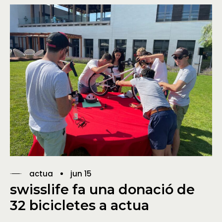
actua
jun 15
swisslife fa una donació de
32 bicicletes a actua