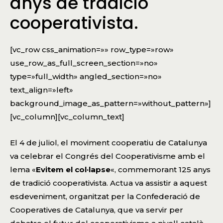
anys de tradició
cooperativista.
[vc_row css_animation=»» row_type=»row»
use_row_as_full_screen_section=»no»
type=»full_width» angled_section=»no»
text_align=»left»
background_image_as_pattern=»without_pattern»]
[vc_column][vc_column_text]
El 4 de juliol, el moviment cooperatiu de Catalunya
va celebrar el Congrés del Cooperativisme amb el
lema «
Evitem el col·lapse
«, commemorant 125 anys
de tradició cooperativista. Actua va assistir a aquest
esdeveniment, organitzat per la Confederació de
Cooperatives de Catalunya, que va servir per