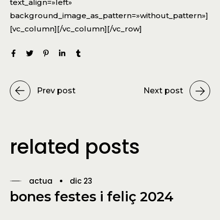
text_align=»left»
background_image_as_pattern=»without_pattern»]
[vc_column][/vc_column][/vc_row]
Prev post
Next post
related posts
actua
dic 23
bones festes i feliç 2024