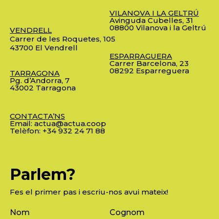
VILANOVA I LA GELTRÚ
Avinguda Cubelles, 31
08800 Vilanova i la Geltrú
VENDRELL
Carrer de les Roquetes, 105
43700 El Vendrell
ESPARRAGUERA
Carrer Barcelona, 23
08292 Esparreguera
TARRAGONA
Pg. d’Andorra, 7
43002 Tarragona
CONTACTA’NS
Email:
actua@actua.coop
Telèfon:
+34 932 24 71 88
Parlem?
Fes el primer pas i escriu-nos avui mateix!