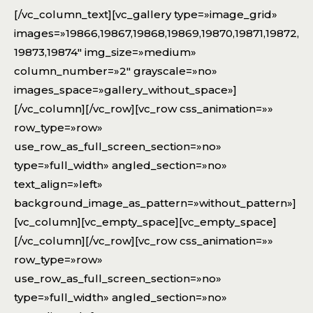
[/vc_column_text][vc_gallery type=»image_grid»
images=»19866,19867,19868,19869,19870,19871,19872,
19873,19874″ img_size=»medium»
column_number=»2″ grayscale=»no»
images_space=»gallery_without_space»]
[/vc_column][/vc_row][vc_row css_animation=»»
row_type=»row»
use_row_as_full_screen_section=»no»
type=»full_width» angled_section=»no»
text_align=»left»
background_image_as_pattern=»without_pattern»]
[vc_column][vc_empty_space][vc_empty_space]
[/vc_column][/vc_row][vc_row css_animation=»»
row_type=»row»
use_row_as_full_screen_section=»no»
type=»full_width» angled_section=»no»