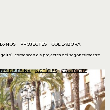
IX-NOS
PROJECTES
COL·LABORA
la geltrú. comencen els projectes del segon trimestre
TES DE FEINA
NOTÍCIES
CONTACTE