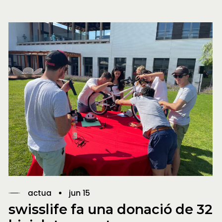
actua
jun 15
swisslife fa una donació de 32