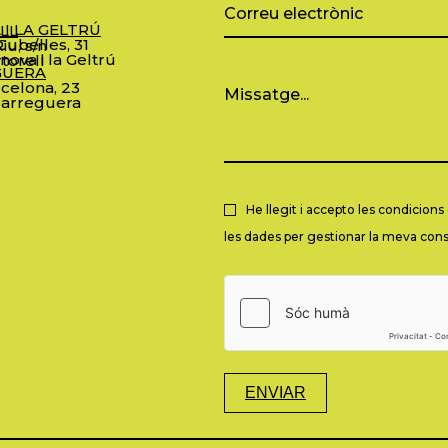
 I LA GELTRÚ
LL
ubelles, 31
iu, s/n
nova i la Geltrú
torell
GUERA
celona, 23
arreguera
He llegit i accepto les condicion
les dades per gestionar la meva consu
ENVIAR