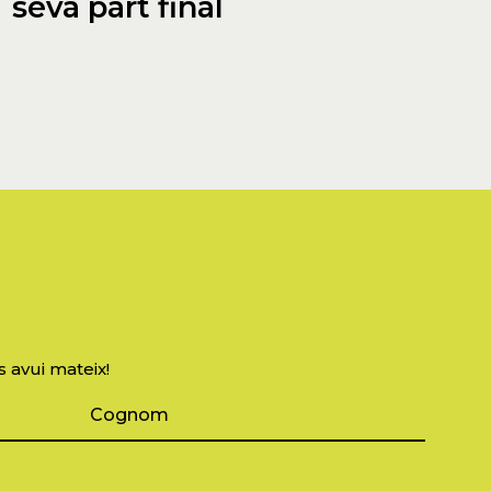
seva part final
s avui mateix!