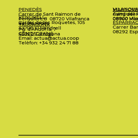
VILANOVA
PENEDÈS
MARTORE
Avinguda C
Carrer de Sant Raimon de
Camí del R
VENDRELL
08800 Vila
Penyafort, 8
08720 Vilafranca
08760 Mar
Carrer de les Roquetes, 105
ESPARRA
del Penedès
TARRAGONA
Carrer Bar
43700 El Vendrell
Pg. d’Andorra, 7
08292 Esp
CONTACTA’NS
43002 Tarragona
Email:
actua@actua.coop
Telèfon:
+34 932 24 71 88