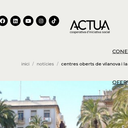
CONE
inici
notícies
centres oberts de vilanova i 
OFER