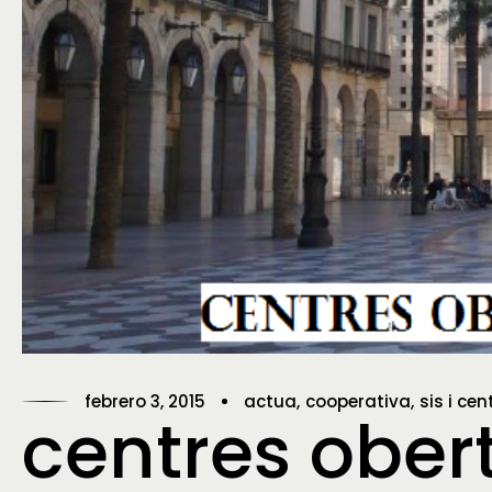
febrero 3, 2015
actua
cooperativa
sis i ce
centres obert