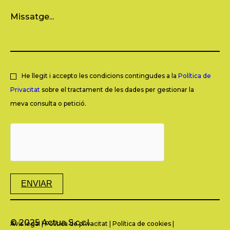
He llegit i accepto les condicions contingudes a la
Política de
Privacitat
sobre el tractament de les dades per gestionar la
meva consulta o petició.
ENVIAR
© 2025 Actua S.c.c.l.
Avís legal
|
Política de privacitat
|
Política de cookies
|