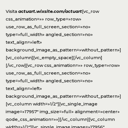
Visita
actuart.wixsite.com/actuart
[vc_row
css_animation=»» row_type=»row»
use_row_as_full_screen_section=»no»
type=»full_width» angled_section=»no»
text_align=»left»
background_image_as_pattern=»without_pattern»]
[vc_column][vc_empty_space][/vc_column]
[/vc_row][vc_row css_animation=»» row_type=»row»
use_row_as_full_screen_section=»no»
type=»full_width» angled_section=»no»
text_align=»left»
background_image_as_pattern=»without_pattern»]
[vc_column width=»1/2″][vc_single_image
image=»17957″ img_size=»full» alignment=»center»
qode_css_animation=»»][/vc_column][vc_column
width=»1/2″][vc_single_image image=»17956″