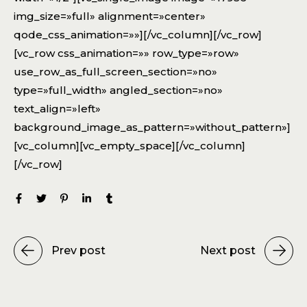
img_size=»full» alignment=»center»
qode_css_animation=»»][/vc_column][/vc_row]
[vc_row css_animation=»» row_type=»row»
use_row_as_full_screen_section=»no»
type=»full_width» angled_section=»no»
text_align=»left»
background_image_as_pattern=»without_pattern»]
[vc_column][vc_empty_space][/vc_column]
[/vc_row]
Prev post
Next post