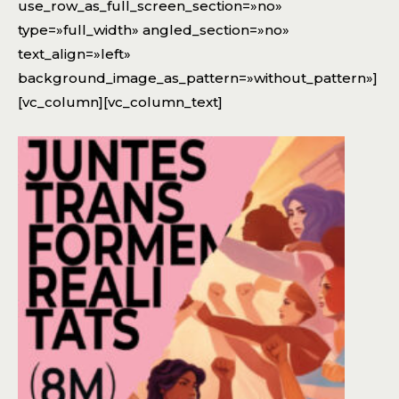
use_row_as_full_screen_section=»no»
type=»full_width» angled_section=»no»
text_align=»left»
background_image_as_pattern=»without_pattern»]
[vc_column][vc_column_text]