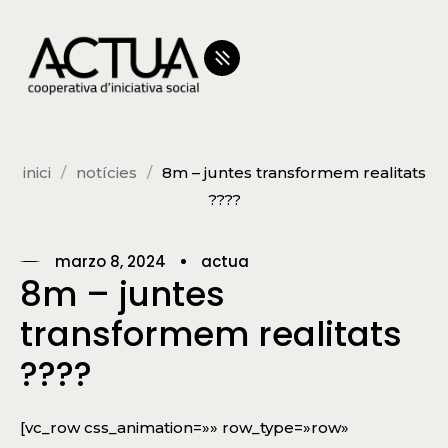
inici
notícies
8m – juntes transformem realitats
????
marzo 8, 2024
actua
8m – juntes
transformem realitats
????
[vc_row css_animation=»» row_type=»row»