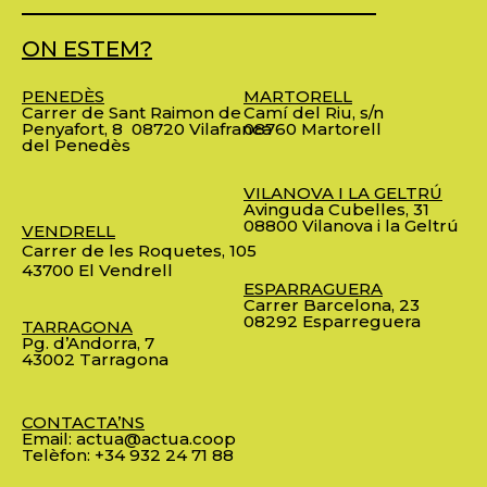
ON ESTEM?
PENEDÈS
MARTORELL
Carrer de Sant Raimon de
Camí del Riu, s/n
Penyafort, 8
08720 Vilafranca
08760 Martorell
del Penedès
VILANOVA I LA GELTRÚ
Avinguda Cubelles, 31
08800 Vilanova i la Geltrú
VENDRELL
Carrer de les Roquetes, 105
43700 El Vendrell
ESPARRAGUERA
Carrer Barcelona, 23
08292 Esparreguera
TARRAGONA
Pg. d’Andorra, 7
43002 Tarragona
CONTACTA’NS
Email:
actua@actua.coop
Telèfon:
+34 932 24 71 88