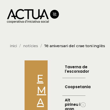
inici
notícies
7é aniversari del crae toni inglès
Taverna de
l'escorxador
E
M
Coopsetania
A
Alt
pirineu i
aran