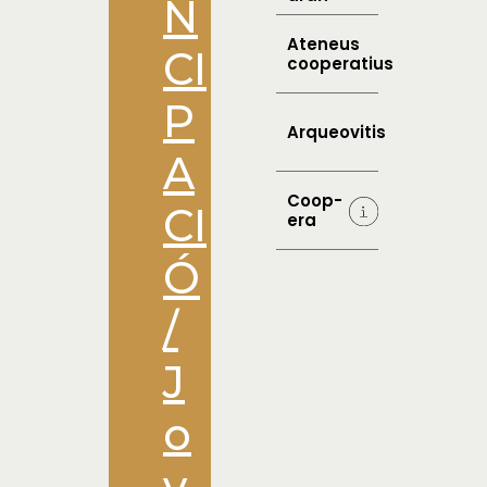
N
Ateneus
CI
cooperatius
P
Arqueovitis
A
Coop-
CI
era
Ó
/
J
o
v